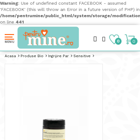
Warning
: Use of undefined constant FACEBOOK - assumed
'FACEBOOK' (this will throw an Error in a future version of PHP) in
/home/pentrumine/public_html/system/storage/modification
on line
441
0
0
MENIU
Acasa
Produse Bio
Ingrijire Par
Sensitive
Balsam Solid Pentru Par Uscat - INSIGHT