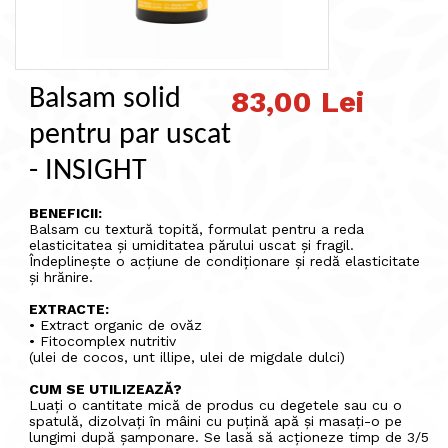
Balsam solid
83,00 Lei
pentru par uscat
- INSIGHT
BENEFICII:
Balsam cu textură topită, formulat pentru a reda
elasticitatea și umiditatea părului uscat și fragil.
Îndeplinește o acțiune de condiționare și redă elasticitate
și hrănire.
EXTRACTE:
• Extract organic de ovăz
• Fitocomplex nutritiv
(ulei de cocos, unt illipe, ulei de migdale dulci)
CUM SE UTILIZEAZĂ?
Luați o cantitate mică de produs cu degetele sau cu o
spatulă, dizolvați în mâini cu puțină apă și masați-o pe
lungimi după șamponare. Se lasă să acționeze timp de 3/5