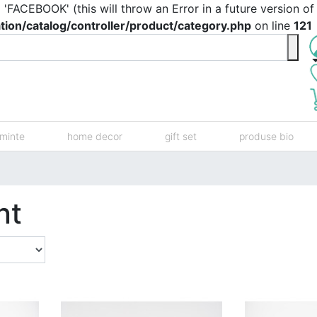
ACEBOOK' (this will throw an Error in a future version of
ion/catalog/controller/product/category.php
on line
121
minte
home decor
gift set
produse bio
nt