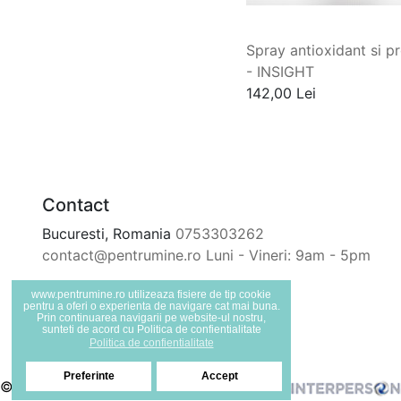
Spray antioxidant si p
- INSIGHT
142,00 Lei
Contact
Bucuresti, Romania
0753303262
contact@pentrumine.ro
Luni - Vineri: 9am - 5pm
www.pentrumine.ro utilizeaza fisiere de tip cookie
pentru a oferi o experienta de navigare cat mai buna.
Prin continuarea navigarii pe website-ul nostru,
sunteti de acord cu Politica de confientialitate
Politica de confientialitate
Preferinte
Accept
© Toate drepturile rezervate | Realizat de