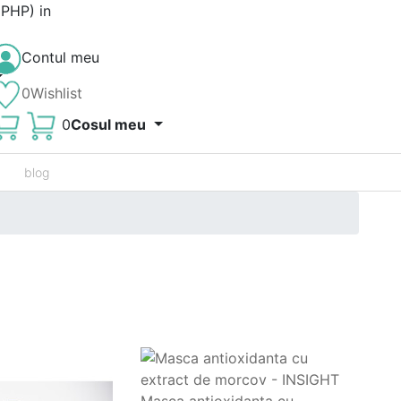
 PHP) in
Contul meu
0
Wishlist
0
Cosul meu
blog