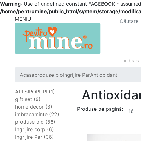
Warning
: Use of undefined constant FACEBOOK - assumed 'F
/home/pentrumine/public_html/system/storage/modificat
MENIU
imbraca
Acasa
produse bio
Ingrijire Par
Antioxidant
Antioxida
API SIROPURI (1)
gift set (9)
home decor (8)
Produse pe pagină:
imbracaminte (22)
produse bio (56)
Ingrijire corp (6)
Ingrijire Par (36)