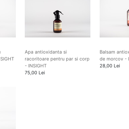
u
Apa antioxidanta si
Balsam antiox
NSIGHT
racoritoare pentru par si corp
de morcov -
- INSIGHT
28,00 Lei
75,00 Lei