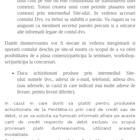
unui cont pe Site nu este conditionata de transmiterea unei
comenzi. Totusi crearea unui cont permite plasarea unei
comenzi prin intermediul Site-ului. In vederea accesari
contului Dvs. va trebui sa stabiliti o parola. Va rugam sa va
asigurati ca mentineti secretul parolei precum si a oricaror
alte informatii legate de contul dvs.
Datele dumnevoastra vor fi stocate in vederea inregistrarii si
operarii contului deschis pe site-ul nostru cu scopul de a va oferi
posibilitatea de a plasa comenzi/participa la seminare, workshop-
uri/participa la concursuri.
Daca achizitionati produse prin intermediul Site-
ului: numele dvs., adresa de e-mail, telefonul, adresa dvs.
(sau adresele, in cazul in care indicati mai multe adrese de
livrare, pentru livrari diferite).
In cazul in care doriti sa platiti pentru produsele
achizitionate de la PentMine.ro prin card de credit sau de
debit, vi se va solicita sa furnizati informatii aflate pe aceste
carti de credit respectiv de debit exclusiv cu scopul
procesarii platii dumneavoastra, utilizand aceasta
modalitate.