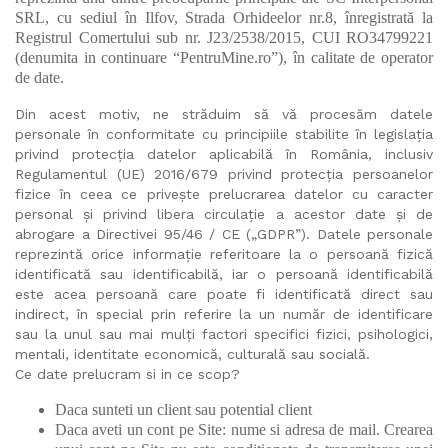
SRL, cu sediul în Ilfov, Strada Orhideelor nr.8, înregistrată la
Registrul Comertului sub nr. J23/2538/2015, CUI RO34799221
(denumita in continuare “PentruMine.ro”), în calitate de operator
de date.
Din acest motiv, ne străduim să vă procesăm datele
personale în conformitate cu principiile stabilite în legislația
privind protecția datelor aplicabilă în România, inclusiv
Regulamentul (UE) 2016/679 privind protecția persoanelor
fizice în ceea ce privește prelucrarea datelor cu caracter
personal și privind libera circulație a acestor date și de
abrogare a Directivei 95/46 / CE („GDPR”). Datele personale
reprezintă orice informație referitoare la o persoană fizică
identificată sau identificabilă, iar o persoană identificabilă
este acea persoană care poate fi identificată direct sau
indirect, în special prin referire la un număr de identificare
sau la unul sau mai mulți factori specifici fizici, psihologici,
mentali, identitate economică, culturală sau socială.
Ce date prelucram si in ce scop?
Daca sunteti un client sau potential client
Daca aveti un cont pe Site: nume si adresa de mail. Crearea