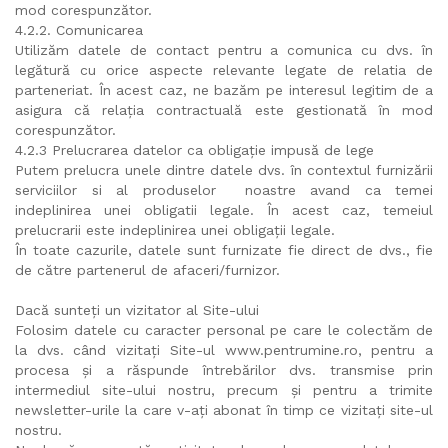
mod corespunzător.
4.2.2. Comunicarea
Utilizăm datele de contact pentru a comunica cu dvs. în
legătură cu orice aspecte relevante legate de relatia de
parteneriat. În acest caz, ne bazăm pe interesul legitim de a
asigura că relația contractuală este gestionată în mod
corespunzător.
4.2.3 Prelucrarea datelor ca obligație impusă de lege
Putem prelucra unele dintre datele dvs. în contextul furnizării
serviciilor si al produselor noastre avand ca temei
indeplinirea unei obligatii legale. În acest caz, temeiul
prelucrarii este indeplinirea unei obligații legale.
În toate cazurile, datele sunt furnizate fie direct de dvs., fie
de către partenerul de afaceri/furnizor.
Dacă sunteți un vizitator al Site-ului
Folosim datele cu caracter personal pe care le colectăm de
la dvs. când vizitați Site-ul www.pentrumine.ro, pentru a
procesa și a răspunde întrebărilor dvs. transmise prin
intermediul site-ului nostru, precum și pentru a trimite
newsletter-urile la care v-ați abonat în timp ce vizitați site-ul
nostru.