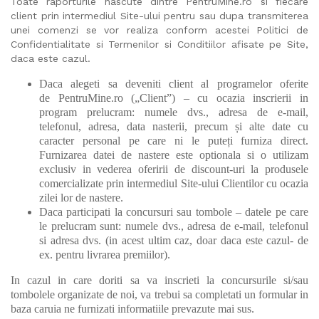
Toate raporturile nascute dintre PentruMine.ro si fiecare
client prin intermediul Site-ului pentru sau dupa transmiterea
unei comenzi se vor realiza conform acestei Politici de
Confidentialitate si Termenilor si Conditiilor afisate pe Site,
daca este cazul.
Daca alegeti sa deveniti client al programelor oferite
de PentruMine.ro („Client”) – cu ocazia inscrierii in
program prelucram: numele dvs., adresa de e-mail,
telefonul, adresa, data nasterii, precum și alte date cu
caracter personal pe care ni le puteți furniza direct.
Furnizarea datei de nastere este optionala si o utilizam
exclusiv in vederea oferirii de discount-uri la produsele
comercializate prin intermediul Site-ului Clientilor cu ocazia
zilei lor de nastere.
Daca participati la concursuri sau tombole – datele pe care
le prelucram sunt: numele dvs., adresa de e-mail, telefonul
si adresa dvs. (in acest ultim caz, doar daca este cazul- de
ex. pentru livrarea premiilor).
In cazul in care doriti sa va inscrieti la concursurile si/sau
tombolele organizate de noi, va trebui sa completati un formular in
baza caruia ne furnizati informatiile prevazute mai sus.