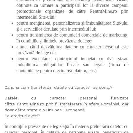
obținute ca urmare a participării lor la diverse campanii
promoționale organizate de către PentruMine.ro prin
intermediul Site-ului;
pentru menținerea, personalizarea și îmbunătățirea Site-ului
și a serviciilor derulate prin intermediul lui;
pentru transmiterea de comunicări comerciale de marketing,
în condițiile și limitele prevăzute de lege;
atunci când dezvăluirea datelor cu caracter personal este
prevăzută de lege etc.
pentru executarea contractului incheiat cu dvs. si/sau
indeplinirea obligatiilor fiscale sau legale (firma de
contabilitate pentru efectuarea platilor, etc.).
Cand si cum transferam datele cu caracter personal?
Datele cu caracter personal furnizate
către PentruMine.ro pot fi transferate în afara României, dar
doar către state din Uniunea Europeană.
Ce drepturi aveti?
În condițiile prevăzute de legislația în materia prelucrării datelor cu
caracter personal, în calitate de persoane vizate, beneficiați de