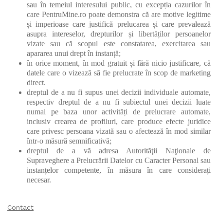
sau în temeiul interesului public, cu excepția cazurilor în
care PentruMine.ro poate demonstra că are motive legitime
și imperioase care justifică prelucarea și care prevalează
asupra intereselor, drepturilor și libertăților persoanelor
vizate sau că scopul este constatarea, exercitarea sau
apararea unui drept în instanță;
în orice moment, în mod gratuit și fără nicio justificare, că
datele care o vizează să fie prelucrate în scop de marketing
direct.
dreptul de a nu fi supus unei decizii individuale automate,
respectiv dreptul de a nu fi subiectul unei decizii luate
numai pe baza unor activități de prelucrare automate,
inclusiv crearea de profiluri, care produce efecte juridice
care privesc persoana vizată sau o afectează în mod similar
într-o măsură semnificativă;
dreptul de a vă adresa Autorităţii Naţionale de
Supraveghere a Prelucrării Datelor cu Caracter Personal sau
instanțelor competente, în măsura în care considerați
necesar.
Contact