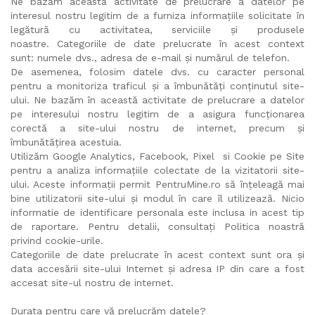
Ne bazăm această activitate de prelucrare a datelor pe
interesul nostru legitim de a furniza informațiile solicitate în
legătură cu activitatea, serviciile și produsele
noastre. Categoriile de date prelucrate în acest context
sunt: numele dvs., adresa de e-mail și numărul de telefon.
De asemenea, folosim datele dvs. cu caracter personal
pentru a monitoriza traficul și a îmbunătăți conținutul site-
ului. Ne bazăm în această activitate de prelucrare a datelor
pe interesului nostru legitim de a asigura funcționarea
corectă a site-ului nostru de internet, precum și
îmbunătățirea acestuia.
Utilizăm Google Analytics, Facebook, Pixel si Cookie pe Site
pentru a analiza informațiile colectate de la vizitatorii site-
ului. Aceste informații permit PentruMine.ro să înțeleagă mai
bine utilizatorii site-ului și modul în care îl utilizează. Nicio
informatie de identificare personala este inclusa in acest tip
de raportare. Pentru detalii, consultați Politica noastră
privind cookie-urile.
Categoriile de date prelucrate în acest context sunt ora și
data accesării site-ului Internet și adresa IP din care a fost
accesat site-ul nostru de internet.
Durata pentru care vă prelucrăm datele?