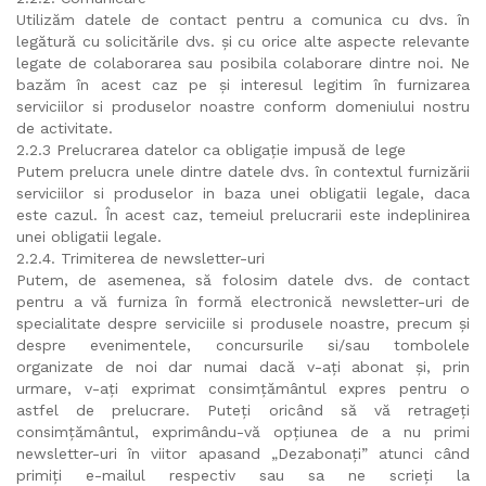
Utilizăm datele de contact pentru a comunica cu dvs. în
legătură cu solicitările dvs. și cu orice alte aspecte relevante
legate de colaborarea sau posibila colaborare dintre noi. Ne
bazăm în acest caz pe și interesul legitim în furnizarea
serviciilor si produselor noastre conform domeniului nostru
de activitate.
2.2.3 Prelucrarea datelor ca obligație impusă de lege
Putem prelucra unele dintre datele dvs. în contextul furnizării
serviciilor si produselor in baza unei obligatii legale, daca
este cazul. În acest caz, temeiul prelucrarii este indeplinirea
unei obligatii legale.
2.2.4. Trimiterea de newsletter-uri
Putem, de asemenea, să folosim datele dvs. de contact
pentru a vă furniza în formă electronică newsletter-uri de
specialitate despre serviciile si produsele noastre, precum și
despre evenimentele, concursurile si/sau tombolele
organizate de noi dar numai dacă v-ați abonat și, prin
urmare, v-ați exprimat consimțământul expres pentru o
astfel de prelucrare. Puteți oricând să vă retrageți
consimțământul, exprimându-vă opțiunea de a nu primi
newsletter-uri în viitor apasand „Dezabonați” atunci când
primiți e-mailul respectiv sau sa ne scrieți la