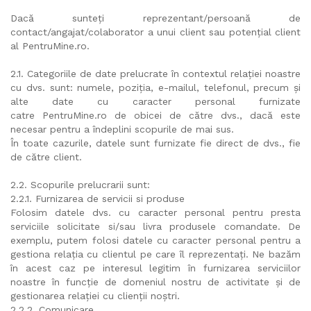
Dacă sunteți reprezentant/persoană de
contact/angajat/colaborator a unui client sau potențial client
al PentruMine.ro.
2.1. Categoriile de date prelucrate în contextul relației noastre
cu dvs. sunt: numele, poziția, e-mailul, telefonul, precum și
alte date cu caracter personal furnizate
catre PentruMine.ro de obicei de către dvs., dacă este
necesar pentru a îndeplini scopurile de mai sus.
În toate cazurile, datele sunt furnizate fie direct de dvs., fie
de către client.
2.2. Scopurile prelucrarii sunt:
2.2.1. Furnizarea de servicii si produse
Folosim datele dvs. cu caracter personal pentru presta
serviciile solicitate si/sau livra produsele comandate. De
exemplu, putem folosi datele cu caracter personal pentru a
gestiona relația cu clientul pe care îl reprezentați. Ne bazăm
în acest caz pe interesul legitim în furnizarea serviciilor
noastre în funcție de domeniul nostru de activitate și de
gestionarea relației cu clienții noștri.
2.2.2. Comunicare