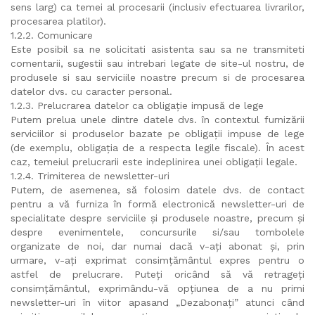
sens larg) ca temei al procesarii (inclusiv efectuarea livrarilor,
procesarea platilor).
1.2.2. Comunicare
Este posibil sa ne solicitati asistenta sau sa ne transmiteti
comentarii, sugestii sau intrebari legate de site-ul nostru, de
produsele si sau serviciile noastre precum si de procesarea
datelor dvs. cu caracter personal.
1.2.3. Prelucrarea datelor ca obligație impusă de lege
Putem prelua unele dintre datele dvs. în contextul furnizării
serviciilor si produselor bazate pe obligații impuse de lege
(de exemplu, obligația de a respecta legile fiscale). În acest
caz, temeiul prelucrarii este indeplinirea unei obligații legale.
1.2.4. Trimiterea de newsletter-uri
Putem, de asemenea, să folosim datele dvs. de contact
pentru a vă furniza în formă electronică newsletter-uri de
specialitate despre serviciile și produsele noastre, precum și
despre evenimentele, concursurile si/sau tombolele
organizate de noi, dar numai dacă v-ați abonat și, prin
urmare, v-ați exprimat consimțământul expres pentru o
astfel de prelucrare. Puteți oricând să vă retrageți
consimțământul, exprimându-vă opțiunea de a nu primi
newsletter-uri în viitor apasand „Dezabonați” atunci când