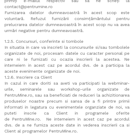
primiți e-mailul respectiv sau sa ne scrieți la
contact@pentrumine.ro
Furnizarea datelor dumneavoastră în acest scop este
voluntară. Refuzul furnizării consimțământului pentru
prelucrarea datelor dumneavoastră în acest scop nu va avea
urmări negative pentru dumneavoastră.
1.2.5. Concursuri, conferinte si tombole
In situatia in care va inscrieti la concursurile si/sau tombolele
organizate de noi, procesam datele cu caracter personal pe
care ni le furnizati cu ocazia inscrierii la acestea. Ne
intemeiem in acest caz pe acordul dvs. de a participa la
aceste evenimente organizate de noi.
1.2.6. Inscriere ca Client
In cazul in care doriti sa aveti va participati la webminar-
urile, seminarele sau workshop-urile organizate de
PentruMine.ro, sau sa beneficiati de reduceri la achizitionarea
produselor noastre precum si sansa de a fi printre primii
informati in legatura cu evenimentele organziate de noi, va
puteti inscrie ca Client in programele oferite
de PentruMine.ro. Ne intemeiem in acest caz pe acordul
dvs. de a ne furniza aceste date in vederea inscrierii ca si
Client al programelor PentruMine.ro.