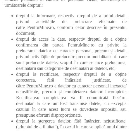
următoarele drepturi:
dreptul la informare, respectiv dreptul de a primi detalii
privind activitățile de prelucrare efectuate de
către PentruMine.ro, conform celor descrise în prezentul
document;
dreptul de acces la date, respectiv dreptul de a obține
confirmarea din partea PentruMine.ro cu privire la
prelucrarea datelor cu caracter personal, precum și detalii
privind activitățile de prelucrare precum modalitatea în care
sunt prelucrate datele, scopul în care se face prelucrarea,
destinatarii sau categoriile de destinatari ai datelor, etc;
dreptul la rectificare, respectiv dreptul de a obține
corectarea, fără întârzieri justificate, de
către PentruMine.ro a datelor cu caracter personal inexacte/
nejustificate, precum și completarea datelor incomplete;
Rectificarea/ completarea va fi comunicată fiecărui
destinatar la care au fost transmise datele, cu excepția
cazului în care acest lucru se dovedește imposibil sau
presupune eforturi disproporționate.
dreptul la ștergerea datelor, fără întârzieri nejustificate,
(„dreptul de a fi uitat”), în cazul in care se aplică unul dintre