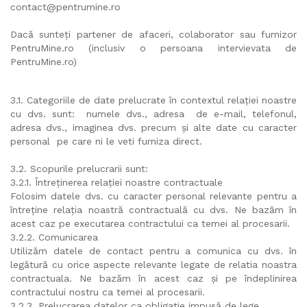
contact@pentrumine.ro
Dacă sunteți partener de afaceri, colaborator sau furnizor
PentruMine.ro (inclusiv o persoana intervievata de
PentruMine.ro)
3.1. Categoriile de date prelucrate în contextul relației noastre
cu dvs. sunt: numele dvs., adresa de e-mail, telefonul,
adresa dvs., imaginea dvs. precum și alte date cu caracter
personal pe care ni le veti furniza direct.
3.2. Scopurile prelucrarii sunt:
3.2.1. Întreținerea relației noastre contractuale
Folosim datele dvs. cu caracter personal relevante pentru a
întreține relația noastră contractuală cu dvs. Ne bazăm în
acest caz pe executarea contractului ca temei al procesarii.
3.2.2. Comunicarea
Utilizăm datele de contact pentru a comunica cu dvs. în
legătură cu orice aspecte relevante legate de relatia noastra
contractuala. Ne bazăm în acest caz și pe îndeplinirea
contractului nostru ca temei al procesarii.
3.2.3. Prelucrarea datelor ca obligație impusă de lege