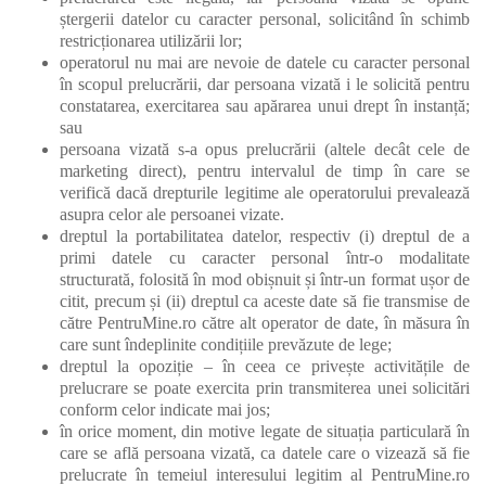
ștergerii datelor cu caracter personal, solicitând în schimb
restricționarea utilizării lor;
operatorul nu mai are nevoie de datele cu caracter personal
în scopul prelucrării, dar persoana vizată i le solicită pentru
constatarea, exercitarea sau apărarea unui drept în instanță;
sau
persoana vizată s-a opus prelucrării (altele decât cele de
marketing direct), pentru intervalul de timp în care se
verifică dacă drepturile legitime ale operatorului prevalează
asupra celor ale persoanei vizate.
dreptul la portabilitatea datelor, respectiv (i) dreptul de a
primi datele cu caracter personal într-o modalitate
structurată, folosită în mod obișnuit și într-un format ușor de
citit, precum și (ii) dreptul ca aceste date să fie transmise de
către PentruMine.ro către alt operator de date, în măsura în
care sunt îndeplinite condițiile prevăzute de lege;
dreptul la opoziție – în ceea ce privește activitățile de
prelucrare se poate exercita prin transmiterea unei solicitări
conform celor indicate mai jos;
în orice moment, din motive legate de situația particulară în
care se află persoana vizată, ca datele care o vizează să fie
prelucrate în temeiul interesului legitim al PentruMine.ro