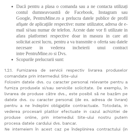
Dacă pentru a plasa o comanda sau a ne contacta utilizați
contul dumneavoastră de Facebook, Instagram sau
Google, PentruMine.ro a prelucra datele publice de profil
afişate de aplicaţiile respective: nume utilizator, adresa de e-
mail si/sau numar de telefon. Aceste date vor fi utilizate in
afara platformei respective doar in masura in care ati
solicitat acest lucru, pentru a va transmite o oferta sau datele
necesare in vederea incheierii unui contract
intre PentruMine.ro si Dvs.
Scopurile prelucrarii sunt:
1.2.1. Furnizarea de servicii respectiv livrarea produselor
comandate prin intermediul Site-ului
Folosim datele dvs. cu caracter personal relevante pentru a
furniza produsele si/sau serviciile solicitate. De exemplu, în
livrarea de produse către dvs., este posibil să ne bazăm pe
datele dvs. cu caracter personal (de ex. adresa de livrare)
pentru a ne îndeplini obligațiile contractuale. Totodata, in
vederea procesarii platilor efectuate in cazul achizitiei de
produse online, prin intemediul Site-ului nostru putem
procesa datele cardului dvs. bancar.
Ne intemeiem în acest caz pe îndeplinirea contractului (in