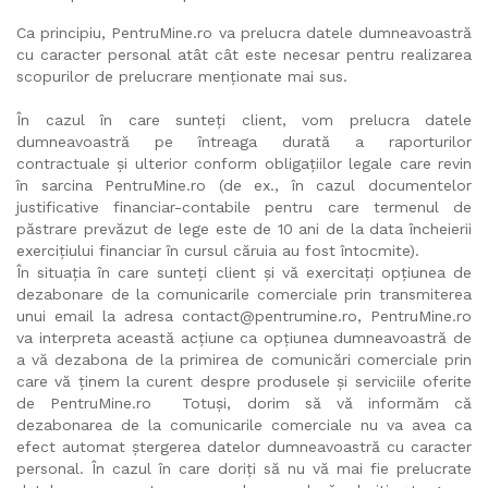
Ca principiu, PentruMine.ro va prelucra datele dumneavoastră
cu caracter personal atât cât este necesar pentru realizarea
scopurilor de prelucrare menționate mai sus.
În cazul în care sunteți client, vom prelucra datele
dumneavoastră pe întreaga durată a raporturilor
contractuale și ulterior conform obligaţiilor legale care revin
în sarcina PentruMine.ro (de ex., în cazul documentelor
justificative financiar-contabile pentru care termenul de
păstrare prevăzut de lege este de 10 ani de la data încheierii
exerciţiului financiar în cursul căruia au fost întocmite).
În situaţia în care sunteți client și vă exercitați opțiunea de
dezabonare de la comunicarile comerciale prin transmiterea
unui email la adresa contact@pentrumine.ro, PentruMine.ro
va interpreta această acțiune ca opțiunea dumneavoastră de
a vă dezabona de la primirea de comunicări comerciale prin
care vă ținem la curent despre produsele și serviciile oferite
de PentruMine.ro Totuși, dorim să vă informăm că
dezabonarea de la comunicarile comerciale nu va avea ca
efect automat ștergerea datelor dumneavoastră cu caracter
personal. În cazul în care doriți să nu vă mai fie prelucrate