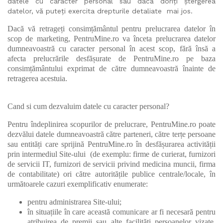
datele cu caracter personal sau dacă doriți ștergerea
datelor, vă puteți exercita drepturile detaliate mai jos.
Dacă vă retrageți consimțământul pentru prelucrarea datelor în
scop de marketing, PentruMine.ro va înceta prelucrarea datelor
dumneavoastră cu caracter personal în acest scop, fără însă a
afecta prelucrările desfășurate de PentruMine.ro pe baza
consimțământului exprimat de către dumneavoastră înainte de
retragerea acestuia.
Cand si cum dezvaluim datele cu caracter personal?
Pentru îndeplinirea scopurilor de prelucrare, PentruMine.ro poate
dezvălui datele dumneavoastră către parteneri, către terțe persoane
sau entități care sprijină PentruMine.ro în desfășurarea activității
prin intermediul Site-ului (de exemplu: firme de curierat, furnizori
de servicii IT, furnizori de servicii privind medicina muncii, firma
de contabilitate) ori către autoritățile publice centrale/locale, în
următoarele cazuri exemplificativ enumerate:
pentru administrarea Site-ului;
în situațiile în care această comunicare ar fi necesară pentru
atribuirea de premii sau alte facilități persoanelor vizate,