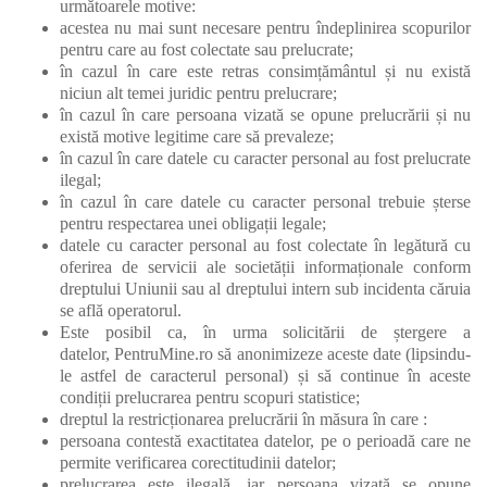
următoarele motive:
acestea nu mai sunt necesare pentru îndeplinirea scopurilor
pentru care au fost colectate sau prelucrate;
în cazul în care este retras consimțământul și nu există
niciun alt temei juridic pentru prelucrare;
în cazul în care persoana vizată se opune prelucrării și nu
există motive legitime care să prevaleze;
în cazul în care datele cu caracter personal au fost prelucrate
ilegal;
în cazul în care datele cu caracter personal trebuie șterse
pentru respectarea unei obligații legale;
datele cu caracter personal au fost colectate în legătură cu
oferirea de servicii ale societății informaționale conform
dreptului Uniunii sau al dreptului intern sub incidenta căruia
se află operatorul.
Este posibil ca, în urma solicitării de ștergere a
datelor, PentruMine.ro să anonimizeze aceste date (lipsindu-
le astfel de caracterul personal) și să continue în aceste
condiții prelucrarea pentru scopuri statistice;
dreptul la restricționarea prelucrării în măsura în care :
persoana contestă exactitatea datelor, pe o perioadă care ne
permite verificarea corectitudinii datelor;
prelucrarea este ilegală, iar persoana vizată se opune