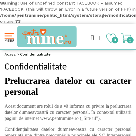
Warning
: Use of undefined constant FACEBOOK - assumed
'FACEBOOK' (this will throw an Error in a future version of PHP) in
/home/pentrumine/public_html/system/storage/modification/
on line
73
0
0
MENIU
Acasa
Confidentialitate
Confidentialitate
Prelucrarea datelor cu caracter
personal
Acest document are rolul de a vă informa cu privire la prelucrarea
datelor dumneavoastră cu caracter personal, în contextul utilizării
paginii de internet
www.pentrumine.ro
(„Site-ul”).
Confidențialitatea datelor dumneavoastră cu caracter personal
reprezintă una dintre preocupările principale ale SC Interpersonal