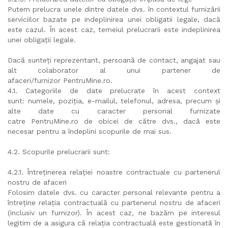
Putem prelucra unele dintre datele dvs. în contextul furnizării
serviciilor bazate pe indeplinirea unei obligatii legale, dacă
este cazul. În acest caz, temeiul prelucrarii este indeplinirea
unei obligații legale.
Dacă sunteți reprezentant, persoană de contact, angajat sau
alt colaborator al unui partener de
afaceri/furnizor PentruMine.ro.
4.1. Categoriile de date prelucrate în acest context
sunt: numele, poziția, e-mailul, telefonul, adresa, precum și
alte date cu caracter personal furnizate
catre PentruMine.ro de obicei de către dvs., dacă este
necesar pentru a îndeplini scopurile de mai sus.
4.2. Scopurile prelucrarii sunt:
4.2.1. Întreținerea relației noastre contractuale cu partenerul
nostru de afaceri
Folosim datele dvs. cu caracter personal relevante pentru a
întreține relația contractuală cu partenerul nostru de afaceri
(inclusiv un furnizor). În acest caz, ne bazăm pe interesul
legitim de a asigura că relația contractuală este gestionată în