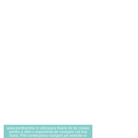
www.pentrumine.ro utilizeaza fisiere de tip cookie
pentru a oferi o experienta de navigare cat mai
buna. Prin continuarea navigarii pe website-ul