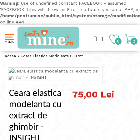
Warning
: Use of undefined constant FACEBOOK - assumed
'FACEBOOK' (this will throw an Error in a future version of PHP) in
/home/pentrumine/public_html/system/storage/modification
on line
441
0
0
MENIU
Acasa
Ceara Elastica Modelanta Cu Extract De Ghimbir - INSIGHT
Ceara elastica
75,00 Lei
modelanta cu
extract de
ghimbir -
INSIGHT